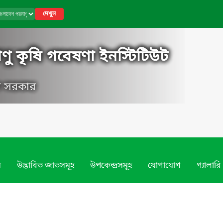
দেখুন
ণু কৃষি গবেষণা ইনস্টিটিউট
েশ সরকার
ম
উদ্ভাবিত জাতসমূহ
উপকেন্দ্রসমূহ
যোগাযোগ
গ্যালারি