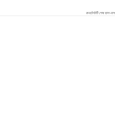
কনটেন্টটি শেষ হাল-না