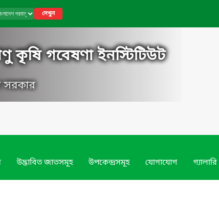
দেখুন
ণু কৃষি গবেষণা ইনস্টিটিউট
েশ সরকার
ম
উদ্ভাবিত জাতসমূহ
উপকেন্দ্রসমূহ
যোগাযোগ
গ্যালারি